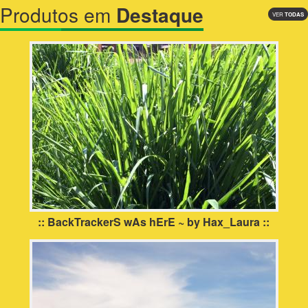
Produtos em
Destaque
VER
TODAS
:: BackTrackerS wAs hErE ~ by Hax_Laura ::